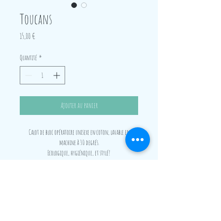
Toucans
Prix
15,00 €
Quantité
*
Ajouter au panier
Calot de bloc opératoire unisexe en coton, lavable en
machine à 30 degrés.
Ecologique, hygiénique, et stylé!
Convient aussi bien aux cheveux court qu'aux cheveux longs,
grâce à un élastique et un large revers.
Convient aussi aux cheveux tressés car gros volume possible.
Frais de port offerts dès 4 calots achetés, en France