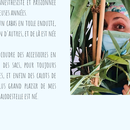
 anesthésiste et passionnée
euses années.
n cabas en toile enduite,
n d'autres, et de là est née
coudre des accessoires en
, des sacs, pour toujours
es, et enfin des calots de
plus grand plaisir de mes
calodestelle est né.