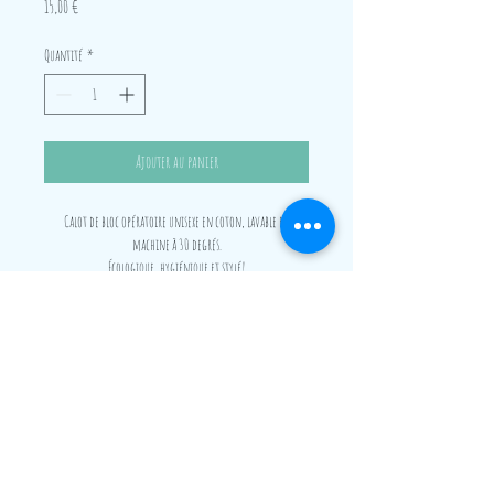
Prix
15,00 €
Quantité
*
Ajouter au panier
Calot de bloc opératoire unisexe en coton, lavable en
machine à 30 degrés.
Écologique, hygiénique et stylé!
Convient aussi bien aux cheveux courts qu'aux cheveux longs,
grâce à un élastique et un large revers.
Convient aussi aux cheveux tressés car gros volume possible.
Frais de port offerts dès 4 calots achetés, en France
métropolitaire, en Suisse et en Belgique.