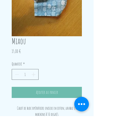
Miaou
Prix
15,00 €
Quantité
*
Ajouter au panier
Calot de bloc opératoire unisexe en coton, lavable en
machine à 30 degrés.
Ecologique, hygiénique, et stylé!