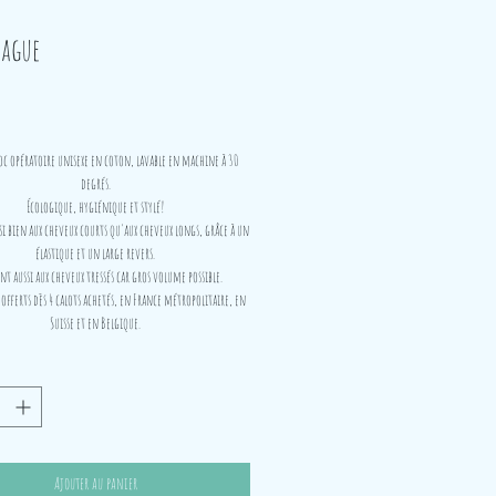
ague
Prix
oc opératoire unisexe en coton, lavable en machine à 30
degrés.
Écologique, hygiénique et stylé!
i bien aux cheveux courts qu'aux cheveux longs, grâce à un
élastique et un large revers.
t aussi aux cheveux tressés car gros volume possible.
 offerts dès 4 calots achetés, en France métropolitaire, en
Suisse et en Belgique.
Ajouter au panier