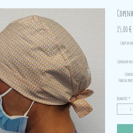
Copenh
15,00 €
Calot de bl
Convient auss
Convien
Frais de port
Quantité
*