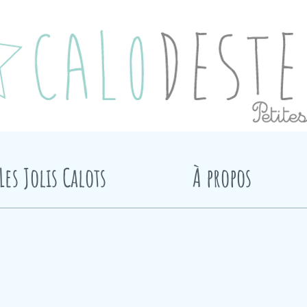
Les Jolis Calots
À propos