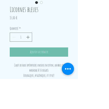
Licornes bleues
Prix
15,00 €
Quantité
*
Ajouter au panier
Calot de bloc opératoire unisexe en coton, lavable en
machine à 30 degrés.
Ecologique, hygiénique, et stylé!
Convient aussi bien aux cheveux court qu'aux cheveux longs,
grâce à un élastique et un large revers.
Convient aussi aux cheveux tressés car gros volume possible.
Frais de port offerts dès 4 calots achetés, en France