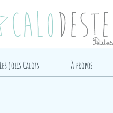
Les Jolis Calots
À propos