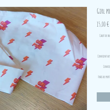
Girl p
15,00 €
Calot de bl
Convient auss
Convien
Frais de port