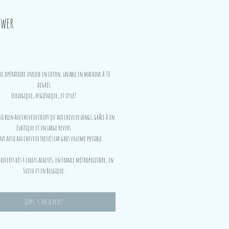
ower
Prix
oc opératoire unisexe en coton, lavable en machine à 30
degrés.
Ecologique, hygiénique, et stylé!
i bien aux cheveux court qu'aux cheveux longs, grâce à un
élastique et un large revers.
t aussi aux cheveux tressés car gros volume possible.
 offerts dès 4 calots achetés, en France métropolitaire, en
Suisse et en Belgique.
Oups, y'en a plus!