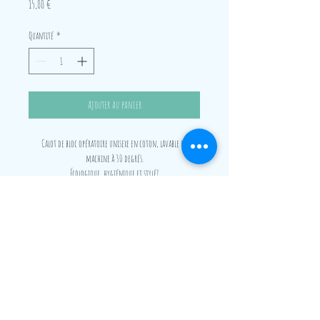
Prix
15,00 €
Quantité
*
Ajouter au panier
Calot de bloc opératoire unisexe en coton, lavable en
machine à 30 degrés.
Écologique, hygiénique et stylé!
Convient aussi bien aux cheveux courts qu'aux cheveux longs,
grâce à un élastique et un large revers.
Convient aussi aux cheveux tressés car gros volume possible.
Frais de port offerts dès 4 calots achetés, en France
métropolitaire, en Suisse et en Belgique.