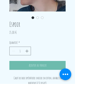
Espoir
Prix
15,00 €
Quantité
*
Ajouter au panier
Calot de bloc opératoire unisexe en coton, lavable en
machine à 30 degrés.
Écologique, hygiénique et stylé!
Convient aussi bien aux cheveux
courts qu'aux cheveux longs, grâce à
un élastique et un large revers.