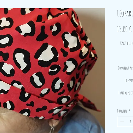
Léopar
15,00 €
Calot de bl
Convient auss
Convien
Frais de port
Quantité
*