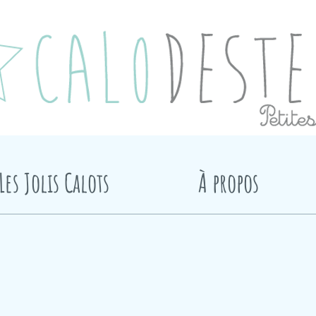
Les Jolis Calots
À propos