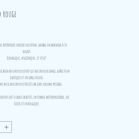
d rouge
Prix
oc opératoire unisexe en coton, lavable en machine à 30
degrés.
Ecologique, hygiénique, et stylé!
i bien aux cheveux court qu'aux cheveux longs, grâce à un
élastique et un large revers.
t aussi aux cheveux tressés car gros volume possible.
 offerts dès 4 calots achetés, en France métropolitaire, en
Suisse et en Belgique.